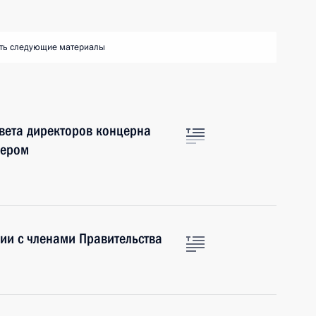
ть следующие материалы
овета директоров концерна
дером
ии с членами Правительства