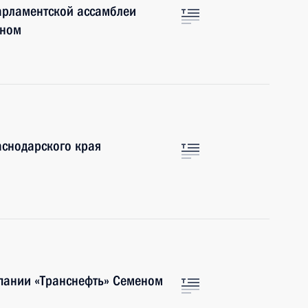
арламентской ассамблеи
еном
аснодарского края
мпании «Транснефть» Семеном