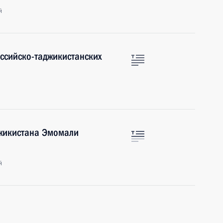
й
оссийско-таджикистанских
джикистана Эмомали
й