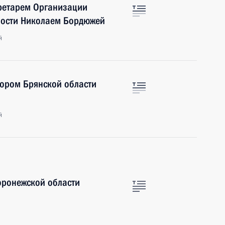
кретарем Организации
ности Николаем Бордюжей
й
тором Брянской области
й
оронежской области