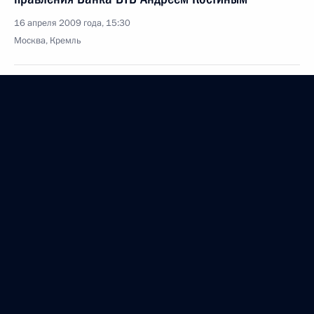
16 апреля 2009 года, 15:30
Москва, Кремль
Встреча с Председателем Конституционного Суда
Валерием Зорькиным
16 апреля 2009 года, 14:40
Москва, Кремль
Встреча с членами президиума Ассоциации
юристов России
16 апреля 2009 года, 13:30
Москва, Кремль
15 апреля 2009 года, среда