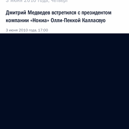
3 июня 2010 года, четверг
Дмитрий Медведев встретился с президентом
компании «Нокиа» Олли-Пеккой Калласвуо
3 июня 2010 года, 17:00
Московская область, Горки
Выступление на церемонии вручения верительных
грамот послами иностранных государств
3 июня 2010 года, 15:00
Москва, Кремль
Начало совещания по вопросам развития
финансового рынка
3 июня 2010 года, 14:00
Москва