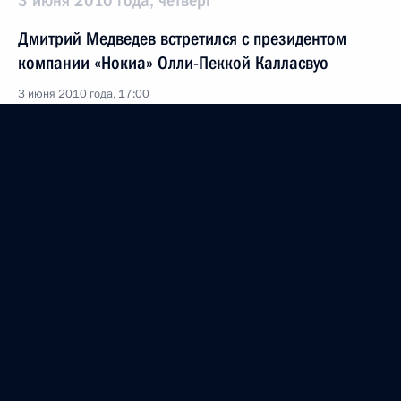
3 июня 2010 года, четверг
Дмитрий Медведев встретился с президентом
компании «Нокиа» Олли-Пеккой Калласвуо
3 июня 2010 года, 17:00
Московская область, Горки
Выступление на церемонии вручения верительных
грамот послами иностранных государств
3 июня 2010 года, 15:00
Москва, Кремль
Начало совещания по вопросам развития
финансового рынка
3 июня 2010 года, 14:00
Москва