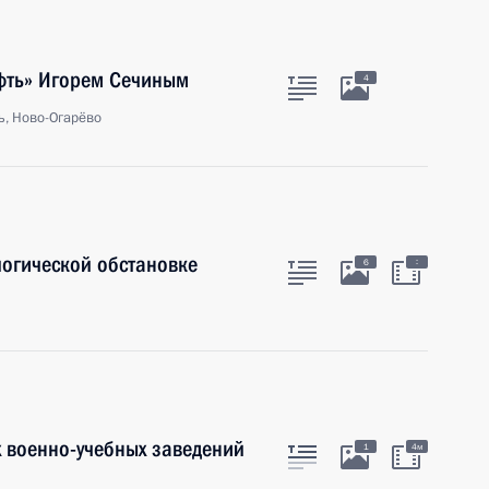
ефть» Игорем Сечиным
4
ь, Ново-Огарёво
огической обстановке
:
6
 военно-учебных заведений
1
4м