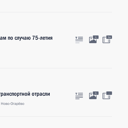
ам по случаю 75-летия
1
3м
транспортной отрасли
:
5
, Ново-Огарёво