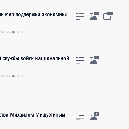
ии мер поддержки экономики
:
3
, Ново-Огарёво
й службы войск национальной
3
, Ново-Огарёво
ьства Михаилом Мишустиным
1