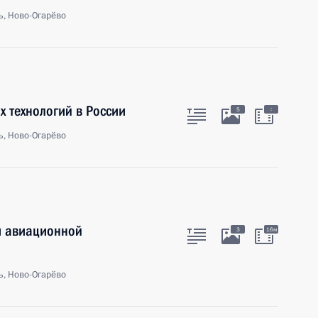
ь, Ново-Огарёво
х технологий в России
:
5
ь, Ново-Огарёво
и авиационной
3
16м
ь, Ново-Огарёво