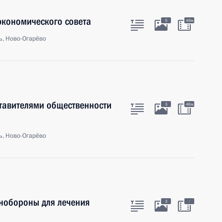
экономического совета
5
49м
ь, Ново-Огарёво
тавителями общественности
3
46м
ь, Ново-Огарёво
нобороны для лечения
:
3