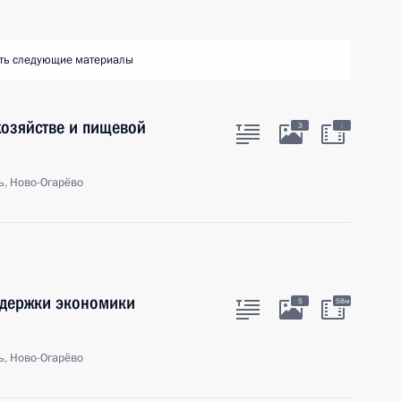
ть следующие материалы
хозяйстве и пищевой
:
3
ь, Ново-Огарёво
ддержки экономики
5
58м
ь, Ново-Огарёво