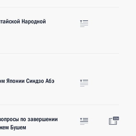
итайской Народной
ом Японии Синдзо Абэ
 вопросы по завершении
10м
джем Бушем