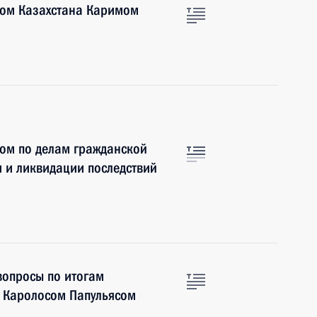
ром Казахстана Каримом
ром по делам гражданской
 и ликвидации последствий
вопросы по итогам
и Каролосом Папульясом