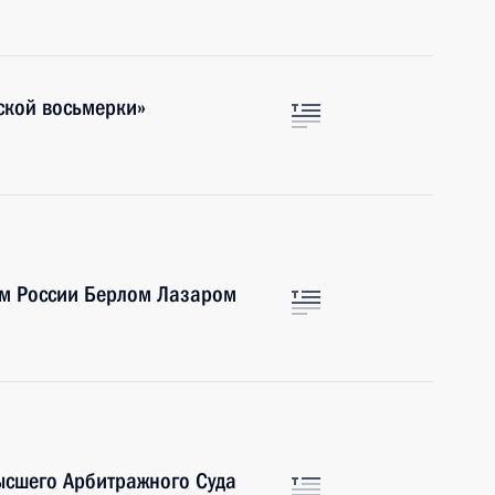
ской восьмерки»
ом России Берлом Лазаром
ысшего Арбитражного Суда