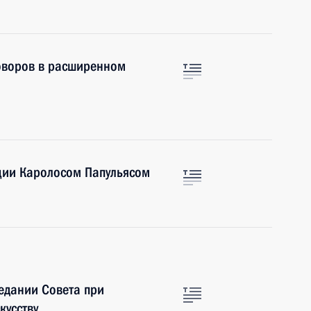
говоров в расширенном
ции Каролосом Папульясом
седании Совета при
кусству