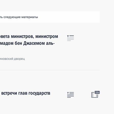
ть следующие материалы
овета министров, министром
амадом бен Джасемом аль-
тиновский дворец
встречи глав государств
28м