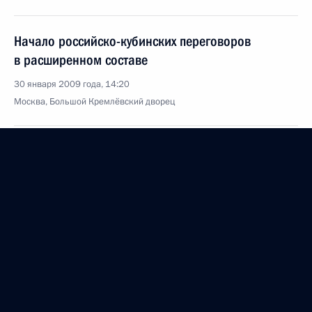
Начало российско-кубинских переговоров
в расширенном составе
30 января 2009 года, 14:20
Москва, Большой Кремлёвский дворец
29 января 2009 года, четверг
Выступление на расширенном заседании
коллегии Федеральной службы безопасности
29 января 2009 года, 12:15
Москва
28 января 2009 года, среда