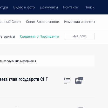
ктура
Видео и фото
Документы
Контакты
Поиск
венный Совет
Совет Безопасности
Комиссии и советы
леграммы
Сведения о Президенте
май, 2001
ть следующие материалы
ета глав государств СНГ
2