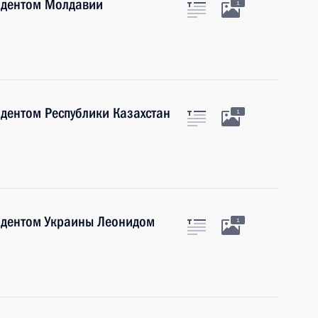
зидентом Молдавии
1
идентом Республики Казахстан
1
зидентом Украины Леонидом
1