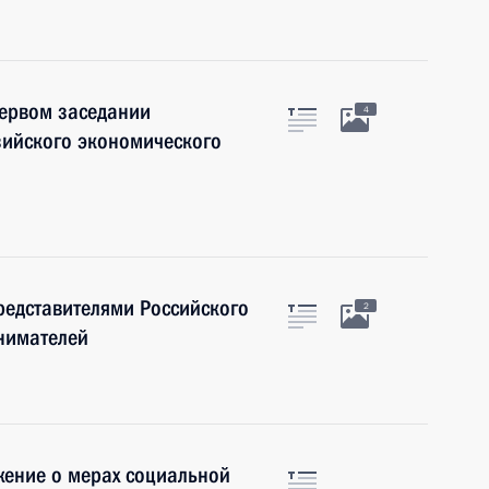
первом заседании
4
зийского экономического
представителями Российского
2
нимателей
жение о мерах социальной