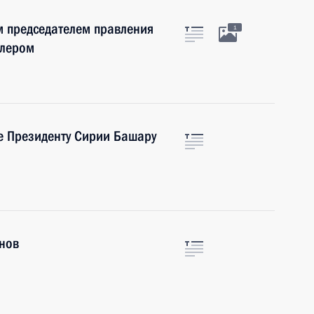
м председателем правления
1
ллером
е Президенту Сирии Башару
нов