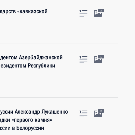
ударств «кавказской
2
зидентом Азербайджанской
1
резидентом Республики
руссии Александр Лукашенко
2
адки «первого камня»
ссии в Белоруссии