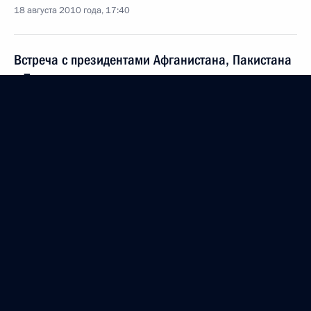
18 августа 2010 года, 17:40
Встреча с президентами Афганистана, Пакистана
и Таджикистана
18 августа 2010 года, 16:00
Сочи
Поздравление Президенту Кипра Димитрису
Христофиасу
18 августа 2010 года, 14:30
Поздравление Президенту Намибии Хификепунье
Похамбе
18 августа 2010 года, 14:20