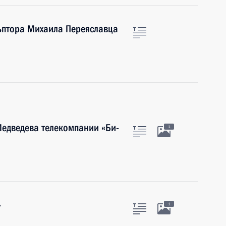
ьптора Михаила Переяславца
едведева телекомпании «Би-
1
»
1