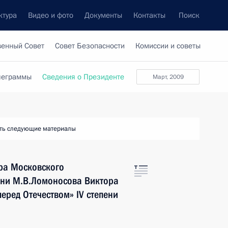
ктура
Видео и фото
Документы
Контакты
Поиск
венный Совет
Совет Безопасности
Комиссии и советы
леграммы
Сведения о Президенте
март, 2009
ть следующие материалы
ра Московского
ени М.В.Ломоносова Виктора
еред Отечеством» IV степени