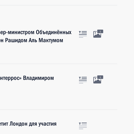
мьер-министром Объединённых
1
ен Рашидом Аль Мактумом
Интеррос» Владимиром
1
тит Лондон для участия