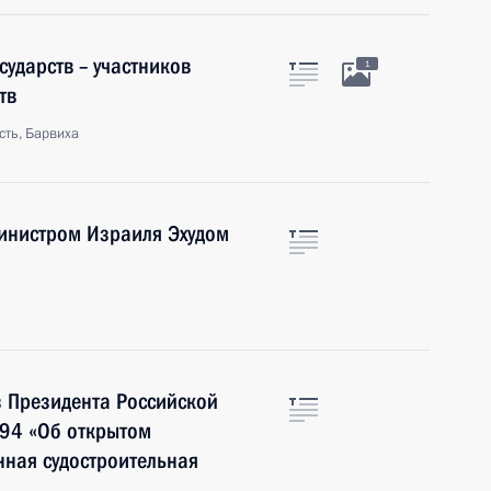
ударств – участников
1
тв
сть, Барвиха
инистром Израиля Эхудом
з Президента Российской
94 «Об открытом
ная судостроительная