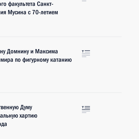
го факультета Санкт-
рия Мусина с 70-летием
ану Домнину и Максима
 мира по фигурному катанию
твенную Думу
альную хартию
ода