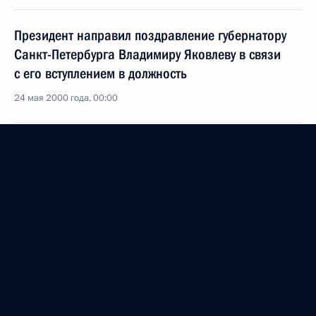
Президент направил поздравление губернатору
Санкт-Петербурга Владимиру Яковлеву в связи
с его вступлением в должность
24 мая 2000 года, 00:00
23 мая 2000 года, вторник
Вопросы экономического сотрудничества России
и Армении обсуждались на встрече Владимира
Путина с Робертом Кочаряном
23 мая 2000 года, 23:50
Минск
Состоялась встреча Владимира Путина