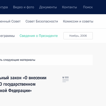
ктура
Видео и фото
Документы
Контакты
Поиск
венный Совет
Совет Безопасности
Комиссии и советы
леграммы
Сведения о Президенте
ноябрь, 2006
ть следующие материалы
ьный закон «О внесении
О государственном
ской Федерации»