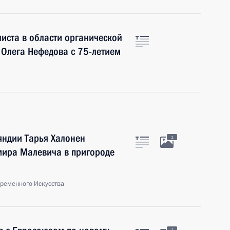
иста в области органической
 Олега Нефедова с 75-летием
яндии Тарья Халонен
1
мира Малевича в пригороде
временного Искусства
1