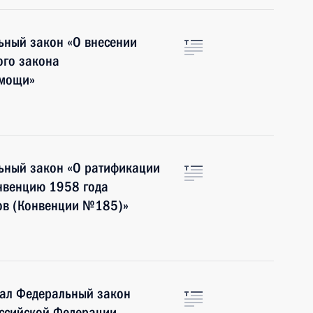
ьный закон «О внесении
ого закона
омощи»
ьный закон «О ратификации
нвенцию 1958 года
ков (Конвенции №185)»
сал Федеральный закон
оссийской Федерации