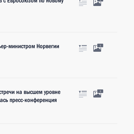
ов с Евросоюзом по новому
ьер-министром Норвегии
1
стречи на высшем уровне
3
лась пресс-конференция