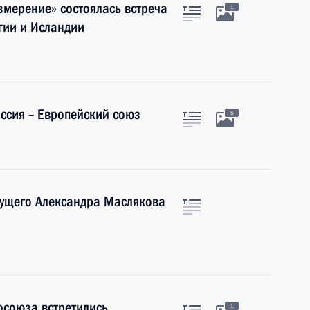
змерение» состоялась встреча
1
гии и Исландии
ссия – Европейский союз
5
дущего Александра Маслякова
осоюза встретились
1