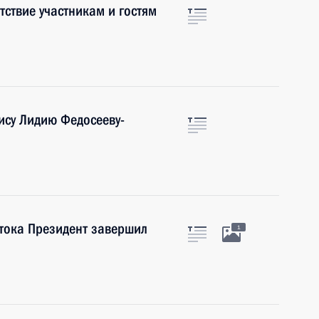
ствие участникам и гостям
ису Лидию Федосееву-
тока Президент завершил
1