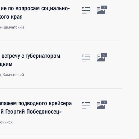
ие по вопросам социально-
2
кого края
к-Камчатский
встречу с губернатором
1
ицким
к-Камчатский
ипажем подводного крейсера
3
ой Георгий Победоносец»
лючинск