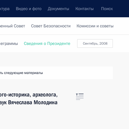
ктура
Видео и фото
Документы
Контакты
Поиск
венный Совет
Совет Безопасности
Комиссии и советы
леграммы
Сведения о Президенте
сентябрь, 2008
ть следующие материалы
го-историка, археолога,
аук Вячеслава Молодина