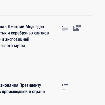
асть Дмитрий Медведев
5
тых и серебряных слитков
 и экспозицией
еского музея
знования Президенту
с происшедшей в стране