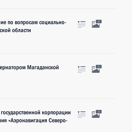
ие по вопросам социально-
2
ской области
убернатором Магаданской
1
 государственной корпорации
2
ния «Аэронавигация Северо-