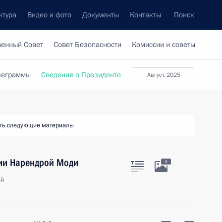
ктура
Видео и фото
Документы
Контакты
Поиск
венный Совет
Совет Безопасности
Комиссии и советы
леграммы
Сведения о Президенте
август, 2025
ть следующие материалы
дии Нарендрой Моди
6
ай