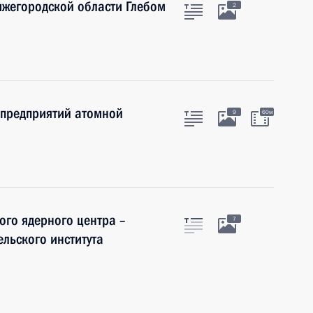
ижегородской области Глебом
2
 предприятий атомной
9
60м
го ядерного центра –
7
льского института