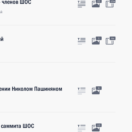
 – членов ШОС
22
10м
ай
ий
1
4м
мении Николом Пашиняном
6
в саммита ШОС
15