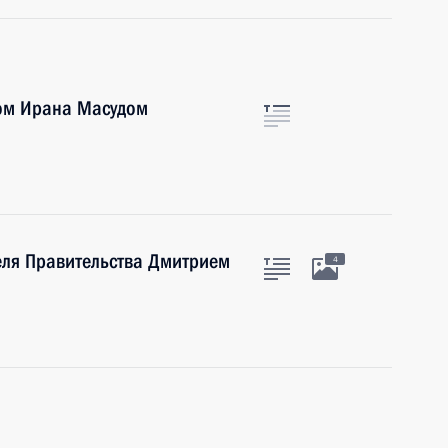
ом Ирана Масудом
еля Правительства Дмитрием
4