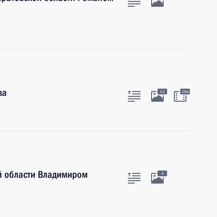
ва
12
28м
ой области Владимиром
4