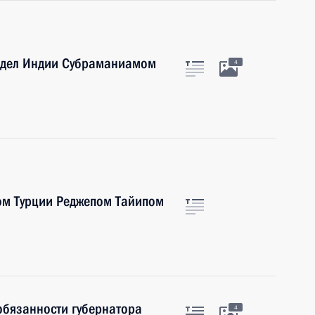
 дел Индии Субраманиамом
4
ом Турции Реджепом Тайипом
обязанности губернатора
4