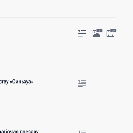
1
3м
тву «Cиньхуа»
рабочую поездку