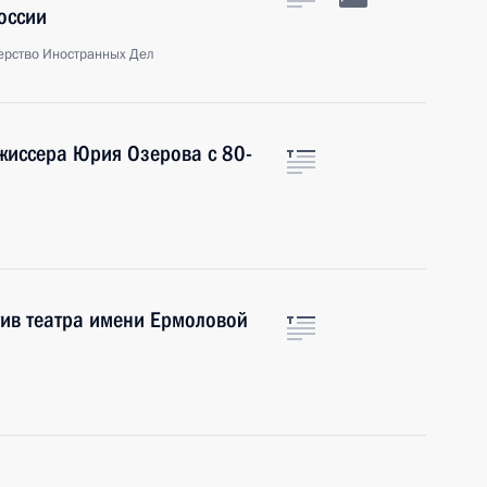
оссии
ерство Иностранных Дел
жиссера Юрия Озерова с 80-
тив театра имени Ермоловой