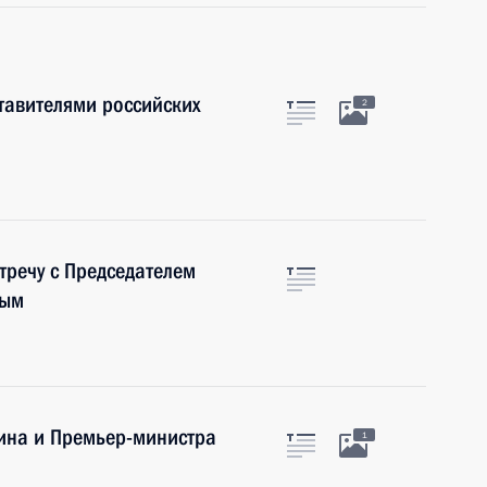
ставителями российских
2
тречу с Председателем
вым
тина и Премьер-министра
1