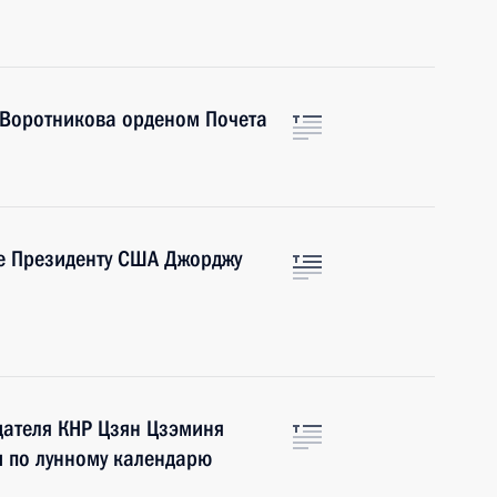
 Воротникова орденом Почета
е Президенту США Джорджу
дателя КНР Цзян Цзэминя
м по лунному календарю