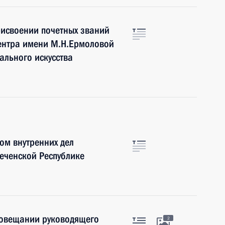
рисвоении почетных званий
ентра имени М.Н.Ермоловой
ального искусства
ом внутренних дел
еченской Республике
совещании руководящего
2