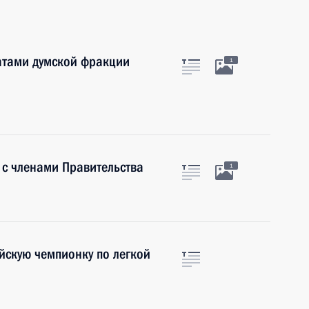
татами думской фракции
1
 с членами Правительства
1
йскую чемпионку по легкой