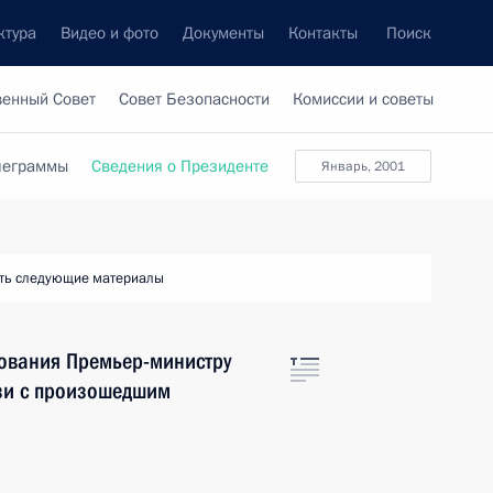
ктура
Видео и фото
Документы
Контакты
Поиск
венный Совет
Совет Безопасности
Комиссии и советы
леграммы
Сведения о Президенте
январь, 2001
ть следующие материалы
ования Премьер-министру
язи с произошедшим