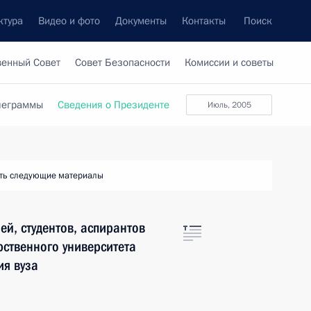
ктура
Видео и фото
Документы
Контакты
Поиск
венный Совет
Совет Безопасности
Комиссии и советы
леграммы
Сведения о Президенте
июль, 2005
ть следующие материалы
й, студентов, аспирантов
рственного университета
ия вуза