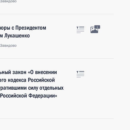
 Завидово
воры с Президентом
1
ом Лукашенко
 Завидово
ьный закон «О внесении
ого кодекса Российской
тратившими силу отдельных
 Российской Федерации»