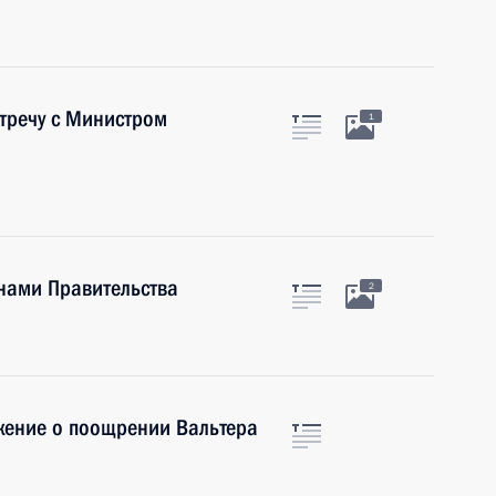
тречу с Министром
1
нами Правительства
2
жение о поощрении Вальтера