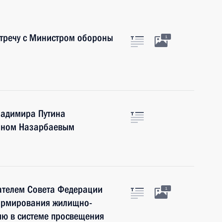
стречу с Министром обороны
1
ладимира Путина
таном Назарбаевым
ателем Совета Федерации
1
ормирования жилищно-
ию в системе просвещения