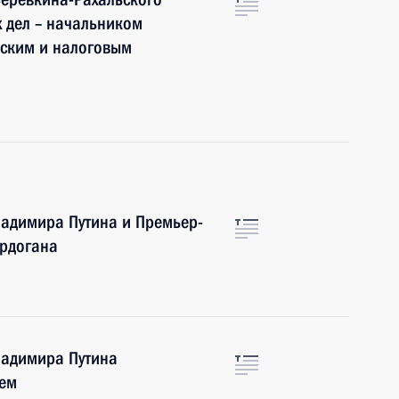
 дел – начальником
ским и налоговым
ладимира Путина и Премьер-
Эрдогана
ладимира Путина
ем