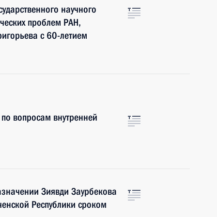
сударственного научного
ических проблем РАН,
игорьева с 60-летием
 по вопросам внутренней
азначении Зиявди Заурбекова
ченской Республики сроком