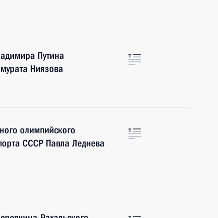
ладимира Путина
рмурата Ниязова
тного олимпийского
порта СССР Павла Леднева
Веревкина-Рахальского