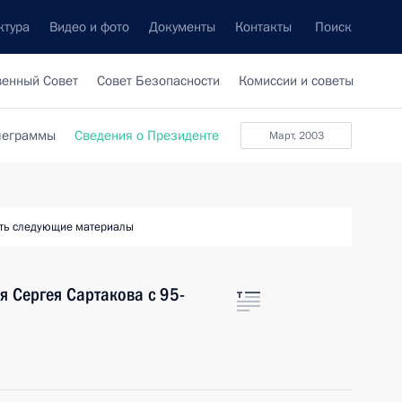
ктура
Видео и фото
Документы
Контакты
Поиск
венный Совет
Совет Безопасности
Комиссии и советы
леграммы
Сведения о Президенте
март, 2003
ть следующие материалы
я Сергея Сартакова с 95-