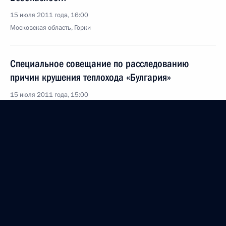
15 июля 2011 года, 16:00
Московская область, Горки
Специальное совещание по расследованию
причин крушения теплохода «Булгария»
15 июля 2011 года, 15:00
Московская область, Горки
Встреча с Главой Республики Мордовии Николаем
Меркушкиным
15 июля 2011 года, 14:00
Московская область, Горки
Внесены изменения в закон об обязательном