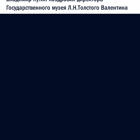
Государственного музея Л.Н.Толстого Валентина
Ремизова с 55-летием
14 декабря 2004 года, 15:30
Владимир Путин встретился в Кремле с Премьер-
министром Люксембурга Жан-Клодом Юнкером
14 декабря 2004 года, 12:45
Москва
Президент подписал распоряжение
о заместителях директора Федеральной службы
по военно-техническому сотрудничеству
14 декабря 2004 года, 10:40