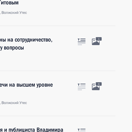
Титовым
, Волжский Утес
ны на сотрудничество,
1
гу вопросы
ечи на высшем уровне
6
, Волжский Утес
я и публициста Владимира