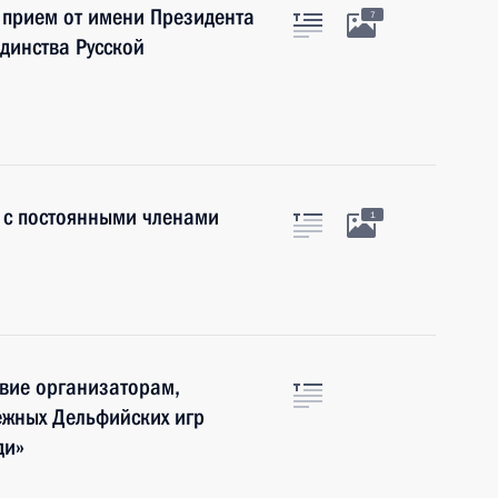
 прием от имени Президента
7
динства Русской
 с постоянными членами
1
вие организаторам,
ежных Дельфийских игр
ди»