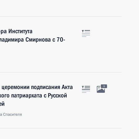
ра Института
ладимира Смирнова с 70-
а церемонии подписания Акта
9
го патриархата с Русской
ей
та Спасителя