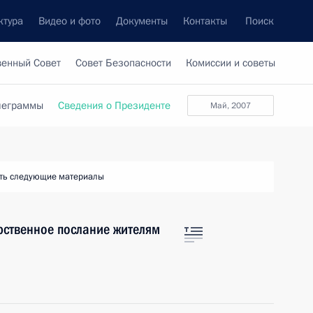
ктура
Видео и фото
Документы
Контакты
Поиск
венный Совет
Совет Безопасности
Комиссии и советы
леграммы
Сведения о Президенте
май, 2007
ть следующие материалы
рственное послание жителям