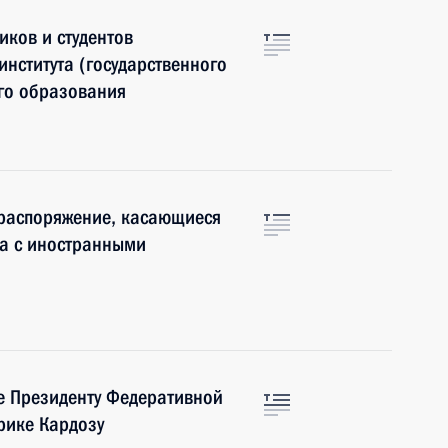
иков и студентов
института (государственного
его образования
 распоряжение, касающиеся
ва с иностранными
е Президенту Федеративной
рике Кардозу