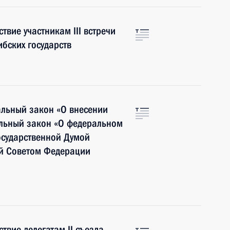
твие участникам III встречи
бских государств
альный закон «О внесении
льный закон «О федеральном
осударственной Думой
й Советом Федерации
твие делегатам II съезда