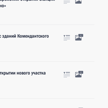
но»
с зданий Комендантского
1
ткрытии нового участка
2