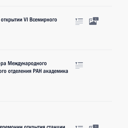
 открытии VI Всемирного
1
ора Международного
ого отделения РАН академика
церемонии открытия станции
1