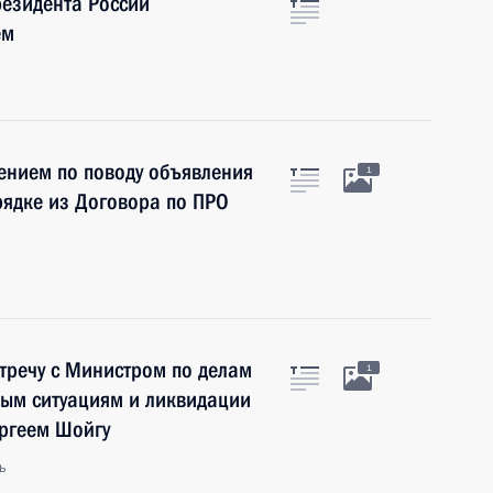
резидента России
ем
лением по поводу объявления
1
рядке из Договора по ПРО
тречу с Министром по делам
1
ым ситуациям и ликвидации
ергеем Шойгу
ь