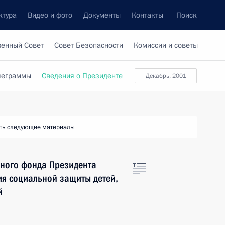
ктура
Видео и фото
Документы
Контакты
Поиск
венный Совет
Совет Безопасности
Комиссии и советы
леграммы
Сведения о Президенте
декабрь, 2001
ть следующие материалы
вного фонда Президента
ия социальной защиты детей,
й