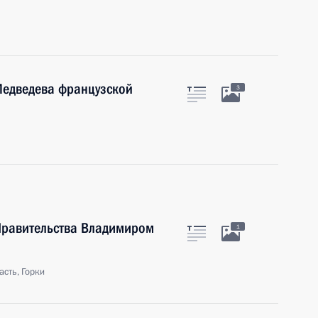
Медведева французской
3
 Правительства Владимиром
1
сть, Горки