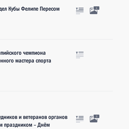
дел Кубы Фелипе Пересом
1
мпийского чемпиона
нного мастера спорта
дников и ветеранов органов
3
ым праздником – Днём