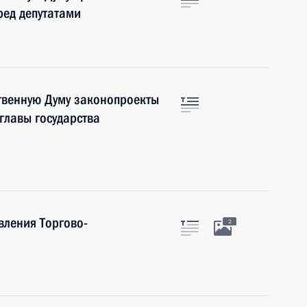
ред депутатами
твенную Думу законопроекты
главы государства
вления Торгово-
2