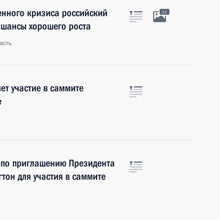
енного кризиса российский
11
 шансы хорошего роста
асть
т участие в саммите
е
 по приглашению Президента
он для участия в саммите