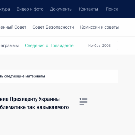
ктура
Видео и фото
Документы
Контакты
Поиск
венный Совет
Совет Безопасности
Комиссии и советы
леграммы
Сведения о Президенте
ноябрь, 2008
ть следующие материалы
ние Президенту Украины
блематике так называемого