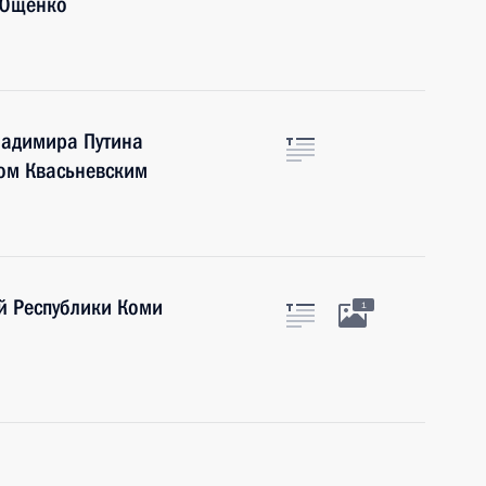
 Ющенко
ладимира Путина
ом Квасьневским
ой Республики Коми
1