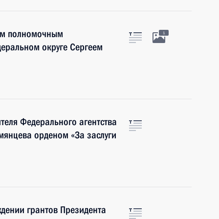
оим полномочным
1
деральном округе Сергеем
теля Федерального агентства
мянцева орденом «За заслуги
ждении грантов Президента