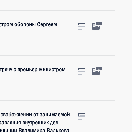
истром обороны Сергеем
1
тречу с премьер-министром
1
 освобождении от занимаемой
равления внутренних дел
милиции Владимира Валькова