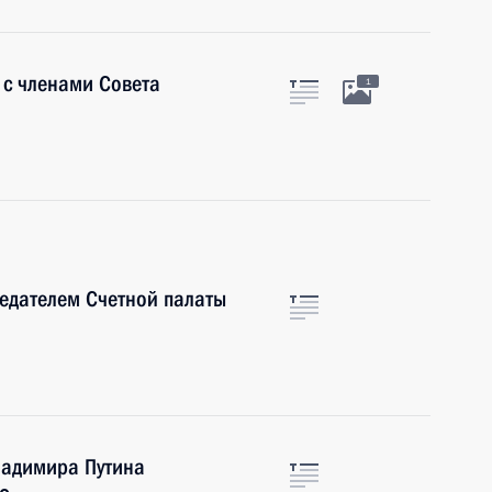
 с членами Совета
1
седателем Счетной палаты
ладимира Путина