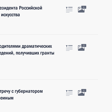
езидента Российской
1
 искусства
водителями драматических
2
едений, получивших гранты
тречу с губернатором
1
леиным