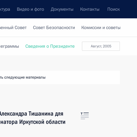
ктура
Видео и фото
Документы
Контакты
Поиск
венный Совет
Совет Безопасности
Комиссии и советы
леграммы
Сведения о Президенте
август, 2005
ть следующие материалы
Александра Тишанина для
натора Иркутской области