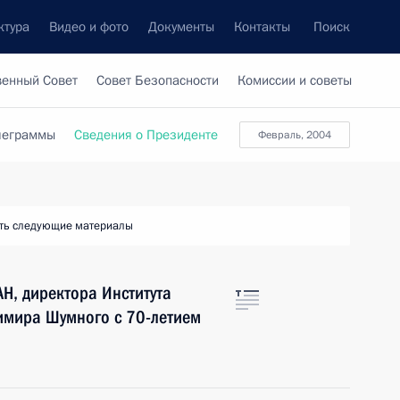
ктура
Видео и фото
Документы
Контакты
Поиск
венный Совет
Совет Безопасности
Комиссии и советы
леграммы
Сведения о Президенте
февраль, 2004
ть следующие материалы
Н, директора Института
имира Шумного с 70-летием