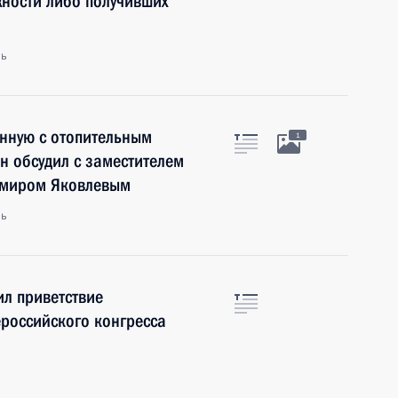
ности либо получивших
ль
анную с отопительным
1
н обсудил с заместителем
имиром Яковлевым
ль
л приветствие
ероссийского конгресса