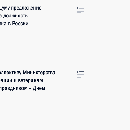
 Думу предложение
а должность
ка в России
оллективу Министерства
рации и ветеранам
 праздником – Днем