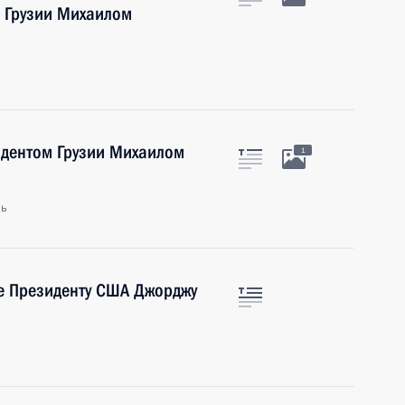
м Грузии Михаилом
идентом Грузии Михаилом
1
ль
е Президенту США Джорджу