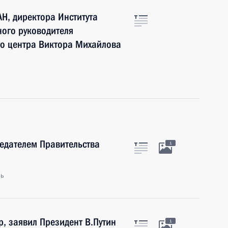
Н, директора Института
ного руководителя
го центра Виктора Михайлова
седателем Правительства
1
ль
р, заявил Президент В.Путин
1