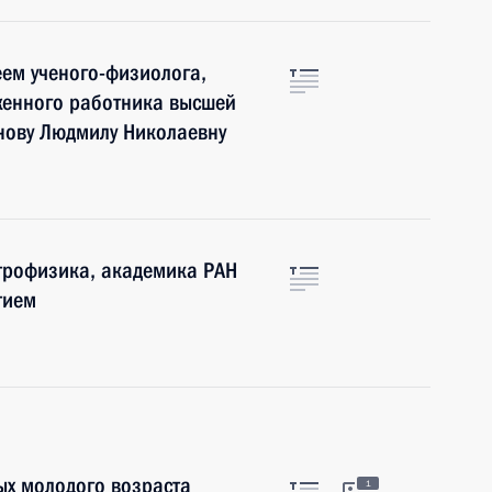
ем ученого-физиолога,
женного работника высшей
нову Людмилу Николаевну
трофизика, академика РАН
тием
х молодого возраста
1