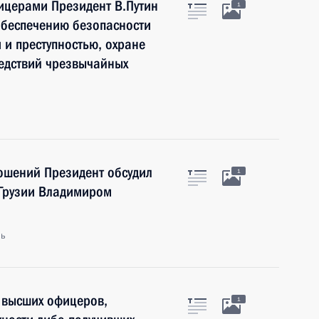
ицерами Президент В.Путин
1
обеспечению безопасности
 и преступностью, охране
едствий чрезвычайных
ошений Президент обсудил
1
 Грузии Владимиром
ль
 высших офицеров,
1