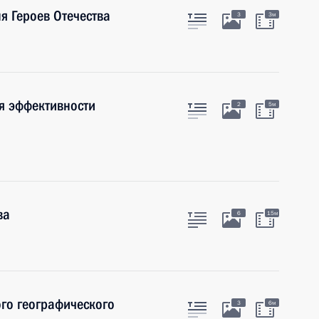
я Героев Отечества
3
3м
я эффективности
2
5м
ва
6
15м
го географического
3
6м