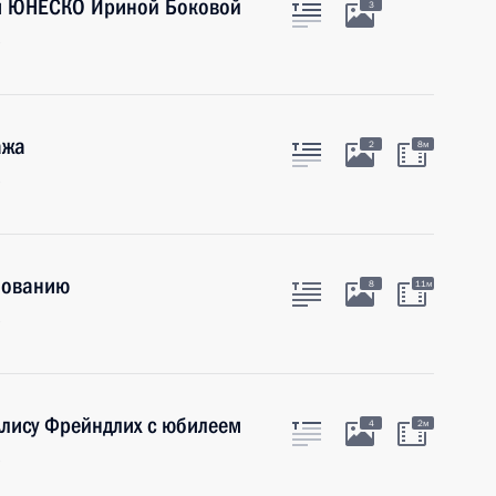
ом ЮНЕСКО Ириной Боковой
3
ажа
2
8м
зованию
8
11м
Алису Фрейндлих с юбилеем
4
2м