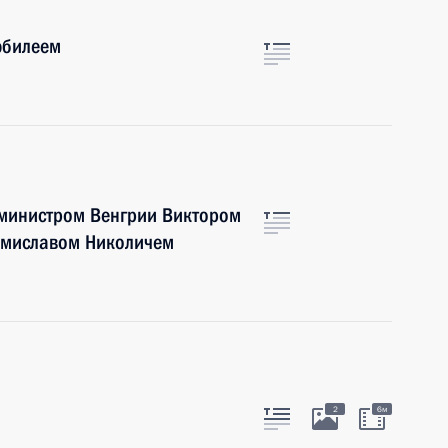
юбилеем
министром Венгрии Виктором
омиславом Николичем
2
6м