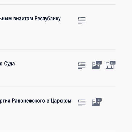
ьным визитом Республику
о Суда
3
8м
ргия Радонежского в Царском
6