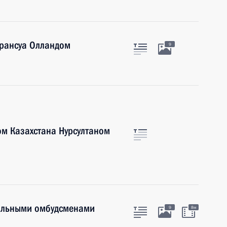
рансуа Олландом
9
ом Казахстана Нурсултаном
нальными омбудсменами
9
8м