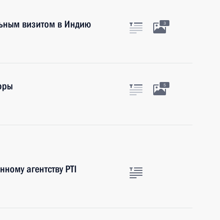
ьным визитом в Индию
3
оры
5
ному агентству PTI