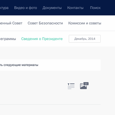
ктура
Видео и фото
Документы
Контакты
Поиск
венный Совет
Совет Безопасности
Комиссии и советы
леграммы
Сведения о Президенте
декабрь, 2014
ть следующие материалы
10