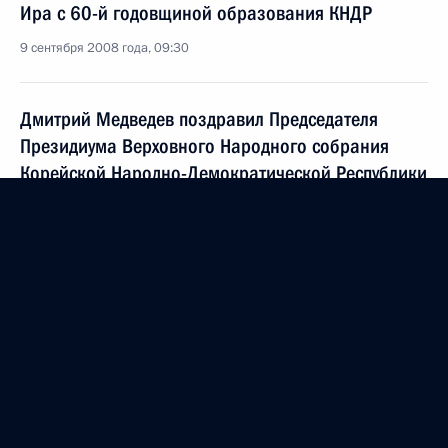
Ира с 60-й годовщиной образования КНДР
9 сентября 2008 года, 09:30
Дмитрий Медведев поздравил Председателя
Президиума Верховного Народного собрания
Корейской Народно-Демократической Республики
Ким Ен Нама с 60-й годовщиной образования
КНДР
9 сентября 2008 года, 09:20
Дмитрий Медведев поздравил Игоря Плотникова
с победой на соревнованиях по плаванию на XIII
Паралимпийских играх
9 сентября 2008 года, 09:10