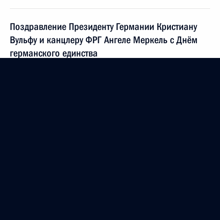
Поздравление Президенту Германии Кристиану
Вульфу и канцлеру ФРГ Ангеле Меркель с Днём
германского единства
3 октября 2011 года, 12:30
Президент Абхазии Александр Анкваб посетит
Россию с официальным визитом
3 октября 2011 года, 12:00
Кадровые изменения в Вооружённых Силах
3 октября 2011 года, 11:40