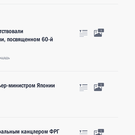
тствовали
3
ии, посвященном 60-й
ощадь
мьер-министром Японии
1
еральным канцлером ФРГ
1