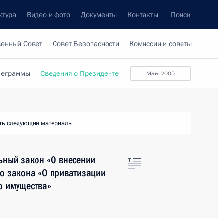
ктура
Видео и фото
Документы
Контакты
Поиск
венный Совет
Совет Безопасности
Комиссии и советы
леграммы
Сведения о Президенте
май, 2005
ть следующие материалы
ьный закон «О внесении
го закона «О приватизации
о имущества»