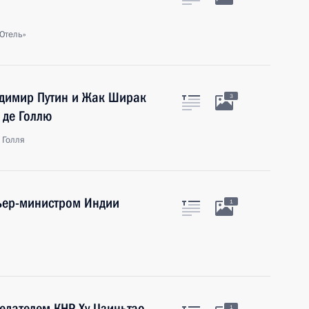
Отель»
димир Путин и Жак Ширак
3
 де Голлю
 Голля
мьер-министром Индии
1
седателем КНР Ху Цзиньтао
1