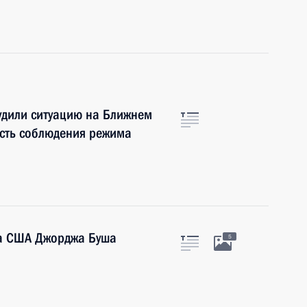
удили ситуацию на Ближнем
ость соблюдения режима
та США Джорджа Буша
5