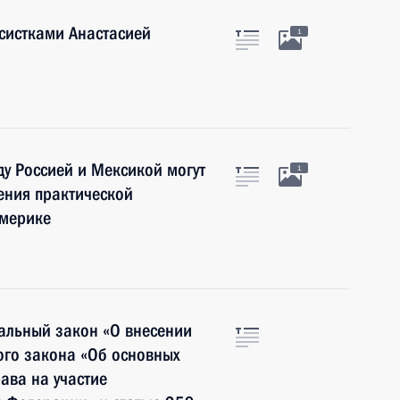
исистками Анастасией
1
у Россией и Мексикой могут
1
ения практической
Америке
альный закон «О внесении
ого закона «Об основных
ава на участие