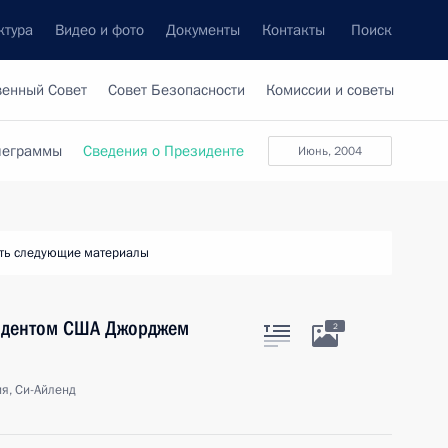
ктура
Видео и фото
Документы
Контакты
Поиск
венный Совет
Совет Безопасности
Комиссии и советы
леграммы
Сведения о Президенте
июнь, 2004
ть следующие материалы
зидентом США Джорджем
2
я, Си-Айленд