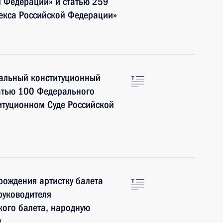
й Федерации» и статью 259
декса Российской Федерации»
ральный конституционный
татью 100 Федерального
итуционном Суде Российской
рождения артистку балета
руководителя
кого балета, народную
у