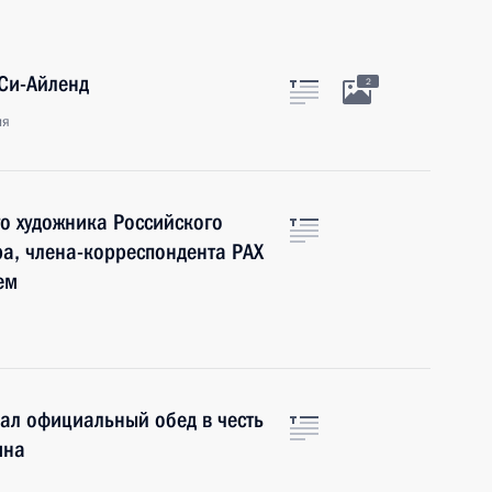
Си-Айленд
2
ия
о художника Российского
а, члена-корреспондента РАХ
ем
ал официальный обед в честь
ина