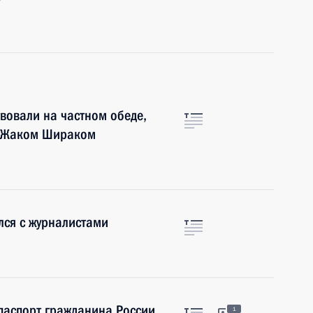
твовали на частном обеде,
и Жаком Шираком
лся с журналистами
паспорт гражданина России
1