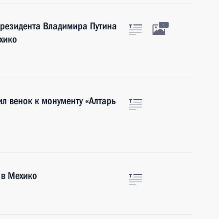
резидента Владимира Путина
1
хико
л венок к монументу «Алтарь
 в Мехико