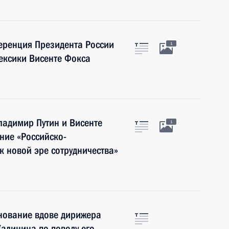
еренция Президента России
1
ексики Висенте Фокса
ладимир Путин и Висенте
1
ние «Российско-
к новой эре сотрудничества»
нование вдове дирижера
алинина по поводу его