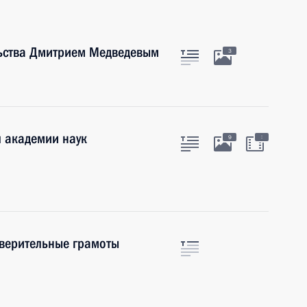
льства Дмитрием Медведевым
3
й академии наук
:
9
 верительные грамоты