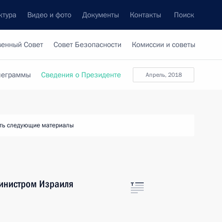
ктура
Видео и фото
Документы
Контакты
Поиск
венный Совет
Совет Безопасности
Комиссии и советы
леграммы
Сведения о Президенте
апрель, 2018
ть следующие материалы
инистром Израиля