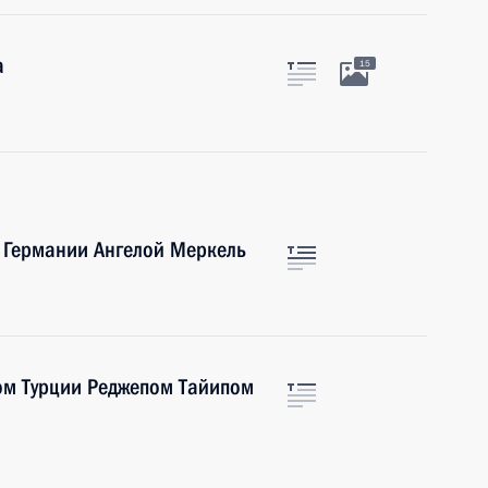
а
15
 Германии Ангелой Меркель
ом Турции Реджепом Тайипом