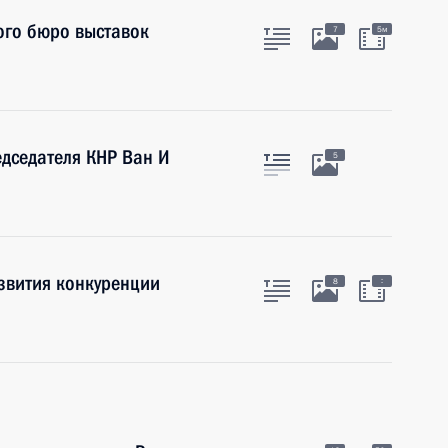
ого бюро выставок
7
5м
едседателя КНР Ван И
5
азвития конкуренции
:
8