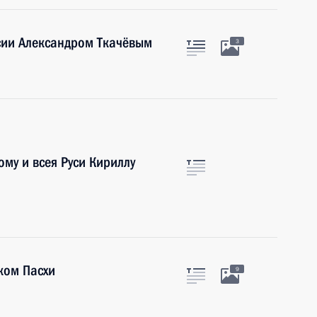
сии Александром Ткачёвым
3
му и всея Руси Кириллу
ком Пасхи
9