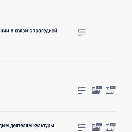
нии в связи с трагедией
8
9м
дым деятелям культуры
22
24м