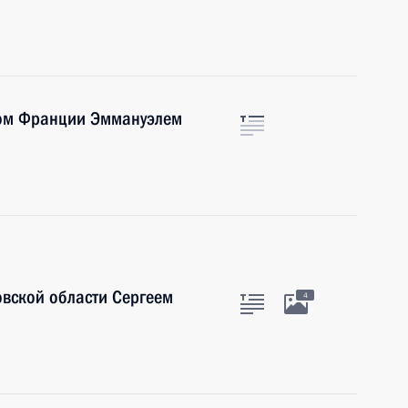
том Франции Эммануэлем
овской области Сергеем
4