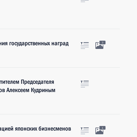
ия государственных наград
3
стителем Председателя
ов Алексеем Кудриным
гацией японских бизнесменов
1