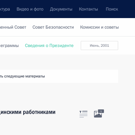
ктура
Видео и фото
Документы
Контакты
Поиск
венный Совет
Совет Безопасности
Комиссии и советы
леграммы
Сведения о Президенте
июнь, 2001
ть следующие материалы
ицинскими работниками
1