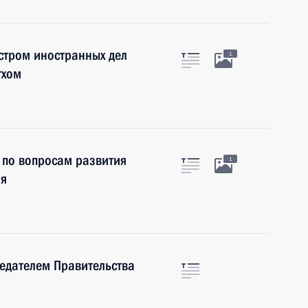
стром иностранных дел
1
гхом
 по вопросам развития
1
ия
седателем Правительства