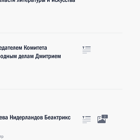
седателем Комитета
родным делам Дмитрием
лева Нидерландов Беактрикс
2
тр