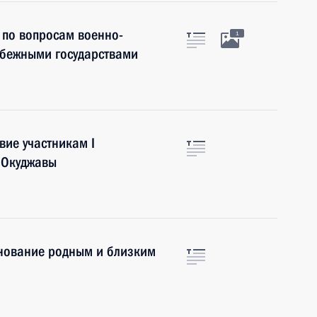
 по вопросам военно-
1
рубежными государствами
вие участникам I
 Окуджавы
нование родным и близким