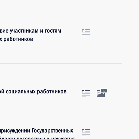
вие участникам и гостям
х работников
пой социальных работников
1
присуждении Государственных
ласти литературы и искусства