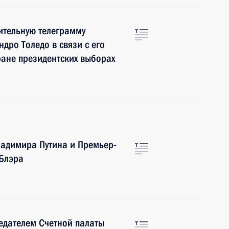
ительную телеграмму
дро Толедо в связи с его
ране президентских выборах
ладимира Путина и Премьер-
Блэра
седателем Счетной палаты