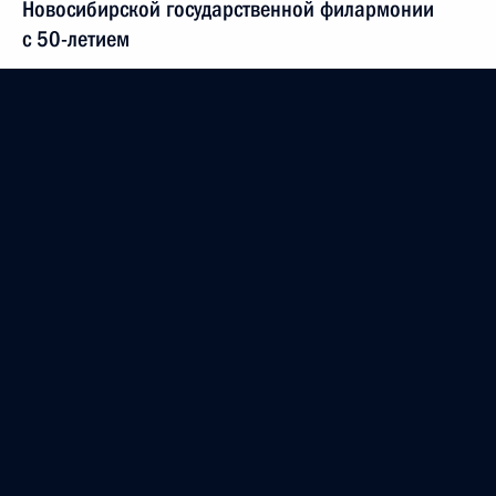
Новосибирской государственной филармонии
с 50-летием
29 апреля 2006 года, 00:00
28 апреля 2006 года, пятница
Владимир Путин встретился с Президентом
Белоруссии Александром Лукашенко
28 апреля 2006 года, 16:20
Санкт-Петербург, Константиновский Дворец
Состоялся телефонный разговор Владимира
Путина с Президентом Армении Робертом
Кочаряном
28 апреля 2006 года, 16:00