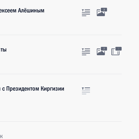
лексеем Алёшиным
3
аты
:
7
я с Президентом Киргизии
к