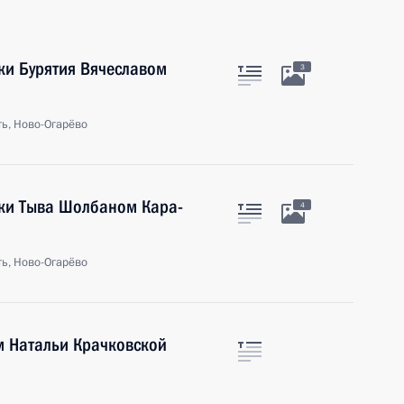
ики Бурятия Вячеславом
3
ь, Ново-Огарёво
ики Тыва Шолбаном Кара-
4
ь, Ново-Огарёво
 Натальи Крачковской