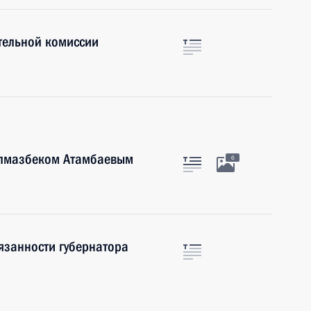
тельной комиссии
Алмазбеком Атамбаевым
6
язанности губернатора