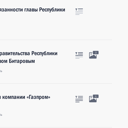
язанности главы Республики
правительства Республики
3
авом Битаровым
ль
я компании «Газпром»
1
ль