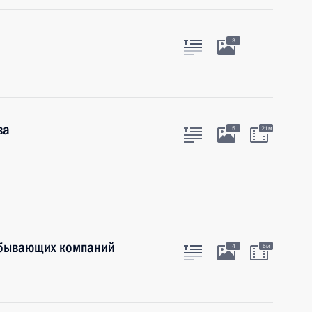
3
ва
5
21м
обывающих компаний
4
5м