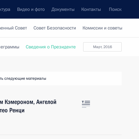
ктура
Видео и фото
Документы
Контакты
Поиск
венный Совет
Совет Безопасности
Комиссии и советы
леграммы
Сведения о Президенте
март, 2016
ть следующие материалы
м Кэмероном, Ангелой
тео Ренци