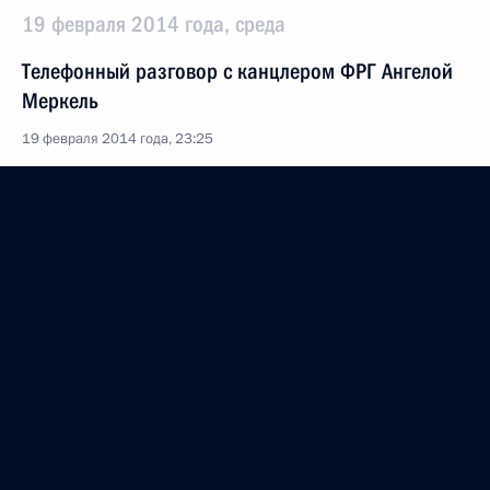
19 февраля 2014 года, среда
Телефонный разговор с канцлером ФРГ Ангелой
Меркель
19 февраля 2014 года, 23:25
Встреча с учёными-экономистами РАН
19 февраля 2014 года, 20:25
Московская область, Ново-Огарёво
Поздравление олимпийскому чемпиону зимних
Игр 2014 года в соревнованиях по сноуборду
в параллельном слаломе-гиганте Виктору Вайлду
19 февраля 2014 года, 18:45