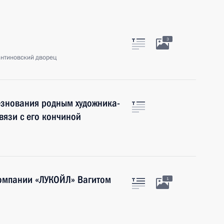
3
антиновский дворец
знования родным художника-
вязи с его кончиной
компании «ЛУКОЙЛ» Вагитом
1