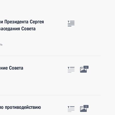
и Президента Сергея
заседания Совета
ль
ание Совета
1
по противодействию
2