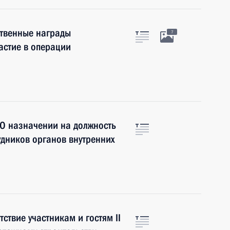
ственные награды
7
стие в операции
«О назначении на должность
удников органов внутренних
твие участникам и гостям II