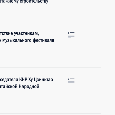
этажному строительству
ствие участникам,
о музыкального фестиваля
едателя КНР Ху Цзиньтао
итайской Народной