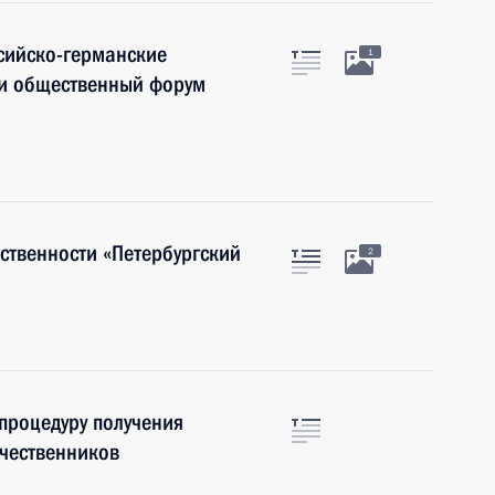
ссийско-германские
1
 и общественный форум
ственности «Петербургский
2
роцедуру получения
ечественников