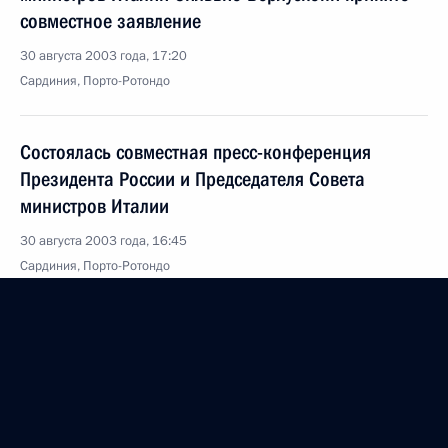
совместное заявление
30 августа 2003 года, 17:20
Сардиния, Порто-Ротондо
Состоялась совместная пресс-конференция
Президента России и Председателя Совета
министров Италии
30 августа 2003 года, 16:45
Сардиния, Порто-Ротондо
По приказу Президента России Министр обороны
Сергей Иванов вылетел на Северный флот для
оценки на месте хода поисково-спасательных
работ в районе затопления атомной подводной
лодки К-159