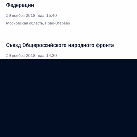
Федерации
29 ноября 2018 года, 15:40
Московская область, Ново-Огарёво
Съезд Общероссийского народного фронта
29 ноября 2018 года, 14:30
Москва
Указ об увековечении памяти Станислава
Говорухина
29 ноября 2018 года, 13:50
Встреча с новым составом центрального штаба
ОНФ