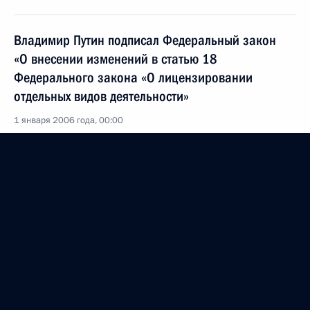
Владимир Путин подписал Федеральный закон
«О внесении изменений в статью 18
Федерального закона «О лицензировании
отдельных видов деятельности»
1 января 2006 года, 00:00
31 декабря 2005 года, суббота
Владимир Путин выступил с новогодним
обращением к гражданам страны
31 декабря 2005 года, 23:59
Москва, Кремль
Владимир Путин провел совещание с членами