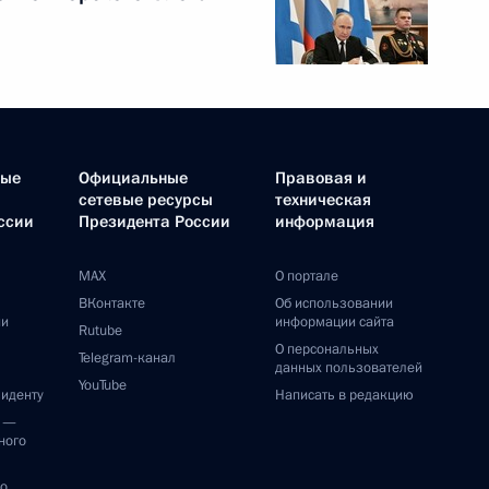
ные
Официальные
Правовая и
сетевые ресурсы
техническая
ссии
Президента России
информация
MAX
О портале
ВКонтакте
Об использовании
ии
информации сайта
Rutube
О персональных
Telegram-канал
данных пользователей
YouTube
зиденту
Написать в редакцию
и —
ного
по