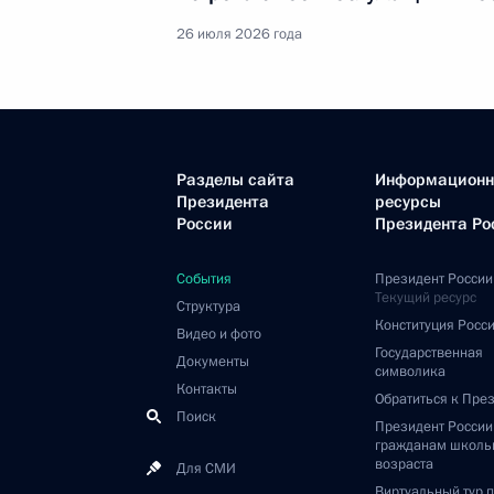
26 июля 2026 года
Разделы сайта
Информацион
Президента
ресурсы
России
Президента Ро
События
Президент России
Текущий ресурс
Структура
Конституция Росс
Видео и фото
Государственная
Документы
символика
Контакты
Обратиться к Пре
Поиск
Президент Росси
гражданам школь
возраста
Для СМИ
Виртуальный тур 