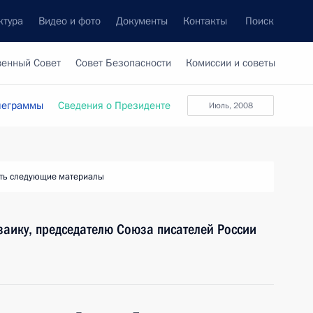
ктура
Видео и фото
Документы
Контакты
Поиск
венный Совет
Совет Безопасности
Комиссии и советы
леграммы
Сведения о Президенте
июль, 2008
ть следующие материалы
озаику, председателю Союза писателей России