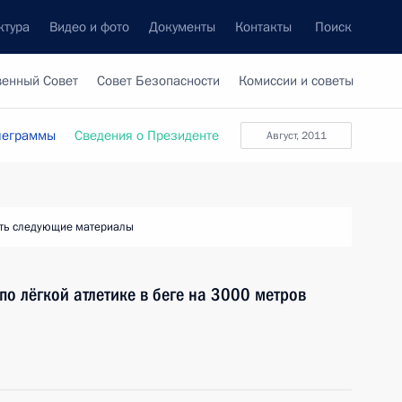
ктура
Видео и фото
Документы
Контакты
Поиск
венный Совет
Совет Безопасности
Комиссии и советы
леграммы
Сведения о Президенте
Август, 2011
ть следующие материалы
о лёгкой атлетике в беге на 3000 метров