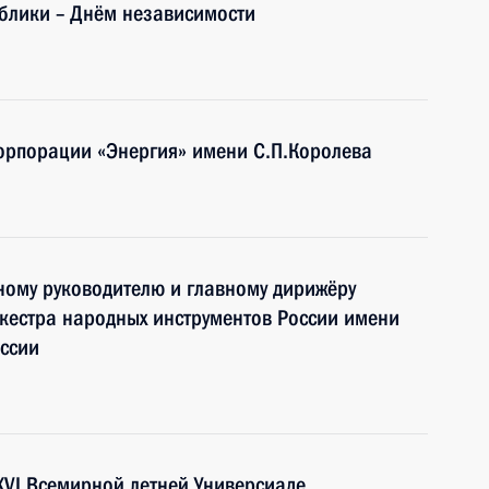
блики – Днём независимости
орпорации «Энергия» имени С.П.Королева
ному руководителю и главному дирижёру
кестра народных инструментов России имени
оссии
XVI Всемирной летней Универсиаде