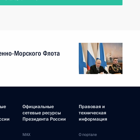
енно-Морского Флота
ные
Официальные
Правовая и
сетевые ресурсы
техническая
ссии
Президента России
информация
MAX
О портале