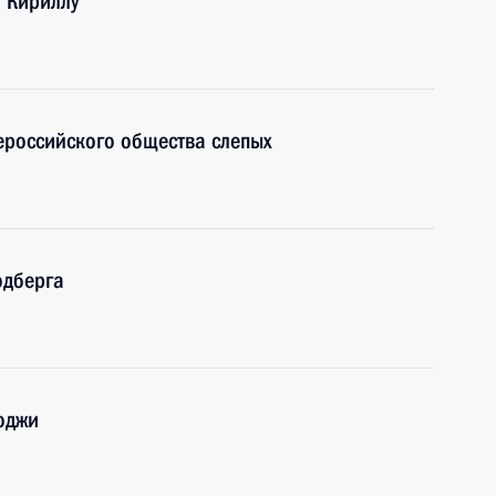
и Кириллу
сероссийского общества слепых
одберга
оджи