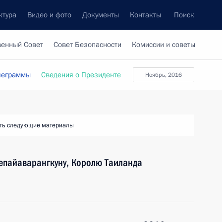
ктура
Видео и фото
Документы
Контакты
Поиск
венный Совет
Совет Безопасности
Комиссии и советы
леграммы
Сведения о Президенте
ноябрь, 2016
ть следующие материалы
епайаварангкуну, Королю Таиланда