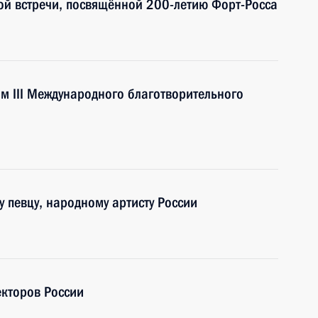
ой встречи, посвящённой 200-летию Форт-Росса
ям III Международного благотворительного
 певцу, народному артисту России
екторов России