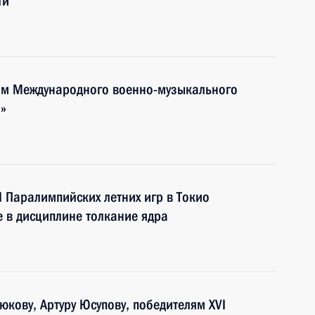
ти
тям Международного военно-музыкального
»
I Паралимпийских летних игр в Токио
е в дисциплине толкание ядра
кову, Артуру Юсупову, победителям XVI