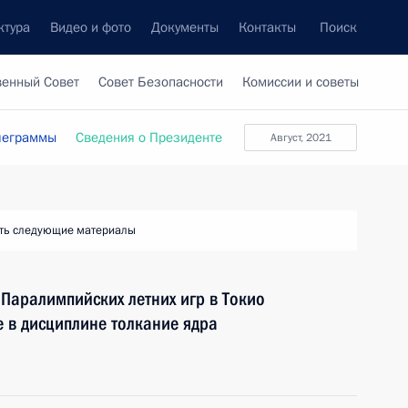
ктура
Видео и фото
Документы
Контакты
Поиск
венный Совет
Совет Безопасности
Комиссии и советы
леграммы
Сведения о Президенте
Август, 2021
ть следующие материалы
 Паралимпийских летних игр в Токио
е в дисциплине толкание ядра