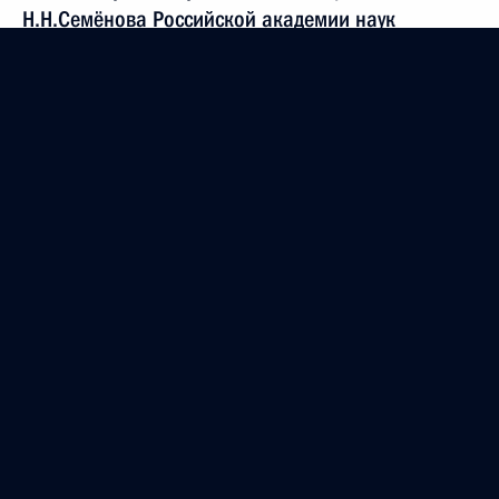
Н.Н.Семёнова Российской академии наук
15 октября 2011 года, 10:10
Вячеславу Бутусову, рок-музыканту, композитору
15 октября 2011 года, 10:00
Мужской спортивной сборной команде России
по фехтованию на саблях
15 октября 2011 года, 09:40
Женской спортивной сборной команде России
по фехтованию на рапирах
14 октября 2011 года, 23:30