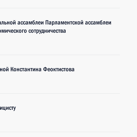
ральной ассамблеи Парламентской ассамблеи
мического сотрудничества
иной Константина Феоктистова
ицисту