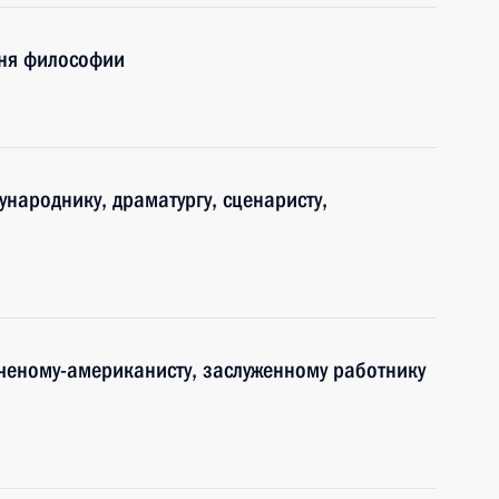
Дня философии
ународнику, драматургу, сценаристу,
ченому-американисту, заслуженному работнику