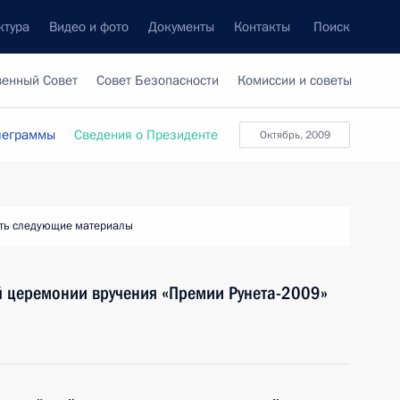
ктура
Видео и фото
Документы
Контакты
Поиск
венный Совет
Совет Безопасности
Комиссии и советы
леграммы
Сведения о Президенте
октябрь, 2009
ть следующие материалы
й церемонии вручения «Премии Рунета-2009»