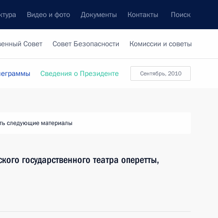
ктура
Видео и фото
Документы
Контакты
Поиск
венный Совет
Совет Безопасности
Комиссии и советы
леграммы
Сведения о Президенте
Сентябрь, 2010
ть следующие материалы
ского государственного театра оперетты,