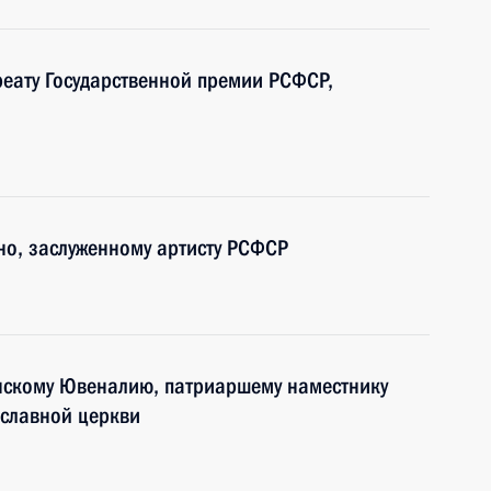
реату Государственной премии РСФСР,
ино, заслуженному артисту РСФСР
нскому Ювеналию, патриаршему наместнику
ославной церкви