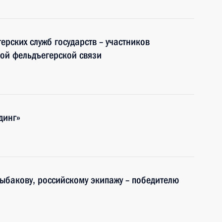
рских служб государств – участников
ой фельдъегерской связи
динг»
Рыбакову, российскому экипажу – победителю