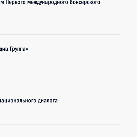
ям Первого международного боксёрского
диа Группа»
национального диалога