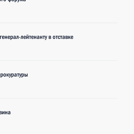
генерал-лейтенанту в отставке
прокуратуры
вина