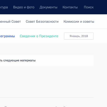
ктура
Видео и фото
Документы
Контакты
Поиск
венный Совет
Совет Безопасности
Комиссии и советы
леграммы
Сведения о Президенте
январь, 2018
ть следующие материалы