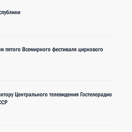
спублики
ям пятого Всемирного фестиваля циркового
иктору Центрального телевидения Гостелерадио
ССР