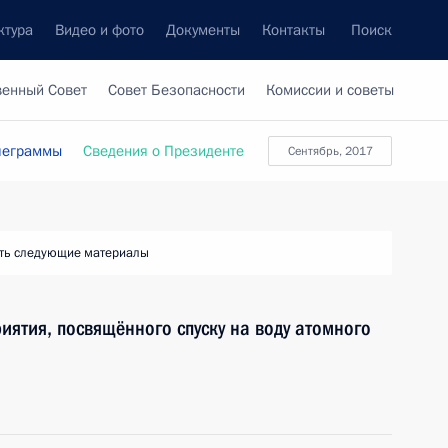
ктура
Видео и фото
Документы
Контакты
Поиск
венный Совет
Совет Безопасности
Комиссии и советы
леграммы
Сведения о Президенте
Сентябрь, 2017
ть следующие материалы
иятия, посвящённого спуску на воду атомного