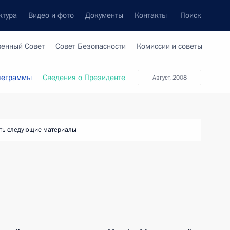
ктура
Видео и фото
Документы
Контакты
Поиск
венный Совет
Совет Безопасности
Комиссии и советы
леграммы
Сведения о Президенте
август, 2008
ть следующие материалы